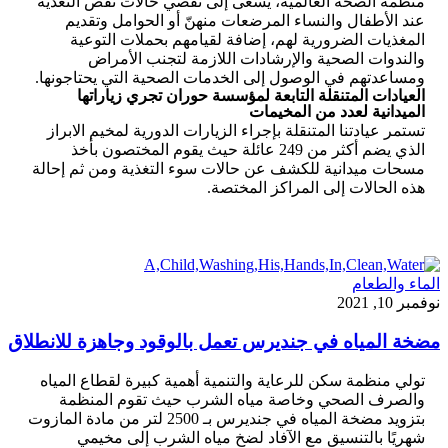
منظمة الصحة العالمية، يسعى إلى تقصي حالات نقص التغذية
عند الأطفال والنساء المرضعات منهنّ أو الحوامل وتقديم
المغذيات الضرورية لهم، إضافة لقيامهم بحملات التوعية
والندوات الصحية والإرشادات اللازمة لتجنب الأمراض
ومساعدتهم في الوصول إلى الخدمات الصحية التي يحتاجونها.
العيادات المتنقلة التابعة لمؤسسة حوران تجري زياراتها
الميدانية لعدد من المخيمات
تستمر عيادتنا المتنقلة بإجراء الزيارات الدورية لمخيم الابراز
الذي يضم أكثر من 249 عائلة حيث يقوم المختصون بأخذ
مسحات ميدانية للكشف عن حالات سوء التغذية ومن ثم إحالة
هذه الحالات إلى المراكز المختصة.
الماء والطعام
نوفمبر 10, 2021
مضخة المياه في جنديرس تعمل بالوقود وجاهزة للانطلاق
تولي منظمة سكن للرعاية والتنمية أهمية كبيرة لقطاع المياه
والصرف الصحي وخاصة مياه الشرب حيث تقوم المنظمة
بتزويد مضخة المياه في جنديرس بـ 2500 لتر من مادة المازوت
شهريًا بالتنسيق مع الآفاد لضخ مياه الشرب إلى مخيمي